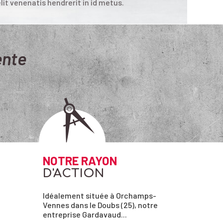
lit venenatis hendrerit in id metus.
ente
NOTRE RAYON
D'ACTION
Idéalement située à Orchamps-
Vennes dans le Doubs (25), notre
entreprise Gardavaud...