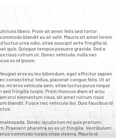
trices libero. Proin sit amet felis sed tortor
commodo blandit eu at velit. Mauris sit amet lorem
uctus urna odio, vitae suscipit ante fringilla id.
tpat quis. Quisque tempus posuere gravida. Sed a
us risus rutrum ut. Donec vehicula, nulla nec
acus ex id ipsum.
 feugiat eros eu leo bibendum, eget efficitur sapien
c consectetur tellus, placerat congue felis. Ut at
es, mi eros vehicula sem, vitae luctus purus neque
 sed fringilla turpis. Proin rhoncus diam et arcu
 diam orci elementum risus, sit amet rutrum risus
um blandit. Fusce nec vehicula dui. Duis faucibus id
uctus.
malesuada. Donec iaculis non mi quis pretium.
Praesent pharetra eu ex ut fringilla. Vestibulum
arius commodo turpis vitae viverra. Mauris id