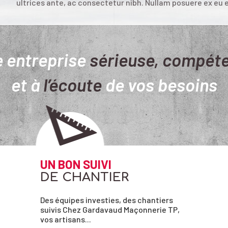
ultrices ante, ac consectetur nibh. Nullam posuere ex eu e
 entreprise
sérieuse, compét
et à
l’écoute
de vos besoins
UN BON SUIVI
DE CHANTIER
Des équipes investies, des chantiers
suivis Chez Gardavaud Maçonnerie TP,
vos artisans...