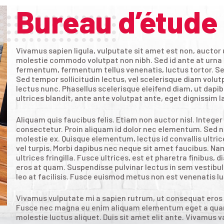
Bureau d’étude
Vivamus sapien ligula, vulputate sit amet est non, auctor ul
molestie commodo volutpat non nibh. Sed id ante at urna 
fermentum, fermentum tellus venenatis, luctus tortor. Sed l
Sed tempor sollicitudin lectus, vel scelerisque diam volu
lectus nunc. Phasellus scelerisque eleifend diam, ut dapib
ultrices blandit, ante ante volutpat ante, eget dignissim l
Aliquam quis faucibus felis. Etiam non auctor nisl. Integer
consectetur. Proin aliquam id dolor nec elementum. Sed ne
molestie ex. Quisque elementum, lectus id convallis ultric
vel turpis. Morbi dapibus nec neque sit amet faucibus. Nam
ultrices fringilla. Fusce ultrices, est et pharetra finibus,
eros at quam. Suspendisse pulvinar lectus in sem vestibul
leo at facilisis. Fusce euismod metus non est venenatis l
Vivamus vulputate mi a sapien rutrum, ut consequat eros 
Fusce nec magna eu enim aliquam elementum eget a quam. 
molestie luctus aliquet. Duis sit amet elit ante. Vivamus v